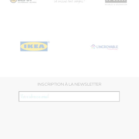
PÔT
CUISINE
MONDE
IKEA
L'INCROYABLE
INSCRIPTION À LA NEWSLETTER