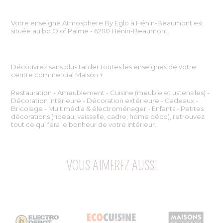
Votre enseigne Atmosphere By Eglo à Hénin-Beaumont est
située au bd Olof Palme - 62110 Hénin-Beaumont.
Découvrez sans plus tarder toutes les enseignes de votre
centre commercial Maison +
Restauration - Ameublement - Cuisine (meuble et ustensiles) -
Décoration intérieure - Décoration extérieure - Cadeaux -
Bricolage - Multimédia & électroménager - Enfants - Petites
décorations (rideau, vaisselle, cadre, home déco), retrouvez
tout ce qui fera le bonheur de votre intérieur.
VOUS AIMEREZ AUSSI
MAISONS
CTRO
ECO
DU