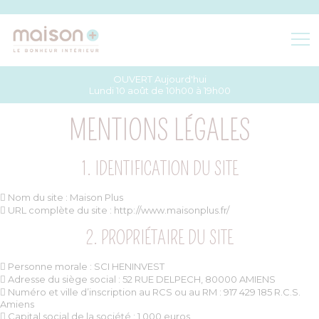
OUVERT Aujourd'hui
BOUTIQUES
Lundi 10 août de 10h00 à 19h00
MENTIONS LÉGALES
ACCÈS & HORAIRES
1. IDENTIFICATION DU SITE
PLAN DU CENTRE
 Nom du site : Maison Plus
 URL complète du site : http://www.maisonplus.fr/
2. PROPRIÉTAIRE DU SITE
 Personne morale : SCI HENINVEST
 Adresse du siège social : 52 RUE DELPECH, 80000 AMIENS
 Numéro et ville d’inscription au RCS ou au RM : 917 429 185 R.C.S.
Amiens
 Capital social de la société : 1 000 euros