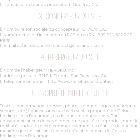
 Nom du directeur de publication : Geoffrey Giot
3. CONCEPTEUR DU SITE
 Nom ou raison sociale du concepteur : CHALANDIZ
 Numéro et ville d’inscription au RCS ou au RM : 789 820 602 RCS
Paris
 E-mail et/ou téléphone : contact@chalandiz.com
4. HÉBERGEUR DU SITE
 Nom de l’hébergeur : HEROKU, Inc.
 Adresse postale : 321 11th Street – San Francisco, CA
 Téléphone ou e-mail : http://www.heroku.com/contact
5. PROPRIÉTÉ INTELLECTUELLE
Toutes les informations (dessins, photos, marque, logos, documents
sonores, etc.) figurant sur ce site web sont la propriété de Celsius
holding Henin Beaumont, ou de leurs co-contractants. Par
conséquent, aucun de ces éléments ne peut être reproduit, modifié,
rediffusé, traduit, exploité commercialement ou réutilisé de quelque
manière que ce soit sans l'accord préalable et écrit de Celsius
holdingHenin Beaumont.