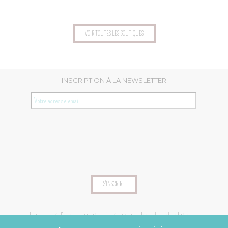
VOIR TOUTES LES BOUTIQUES
INSCRIPTION À LA NEWSLETTER
Toutes les données fournies seront traitées conformément à notre
politique de confidentialité
. En vous
inscrivant, vous acceptez les conditions.